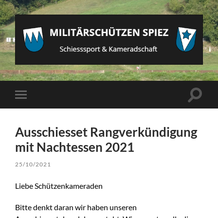
Militärschützen
Spiez
Suchfe
Mobile-
ein-/a
Menü
ein-/ausblenden
Ausschiesset Rangverkündigung
mit Nachtessen 2021
25/10/2021
Liebe Schützenkameraden
Bitte denkt daran wir haben unseren